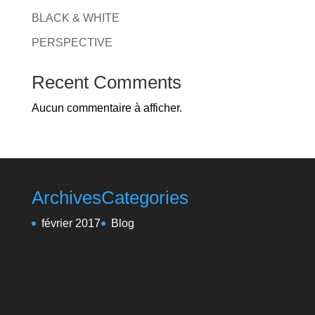
v
BLACK & WHITE
e
PERSPECTIVE
:
Recent Comments
Aucun commentaire à afficher.
Archives
Categories
février 2017
Blog