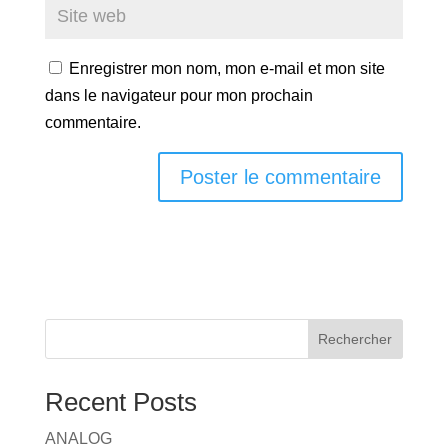
Enregistrer mon nom, mon e-mail et mon site
dans le navigateur pour mon prochain
commentaire.
A
l
t
e
r
Rechercher
n
a
Recent Posts
t
i
ANALOG